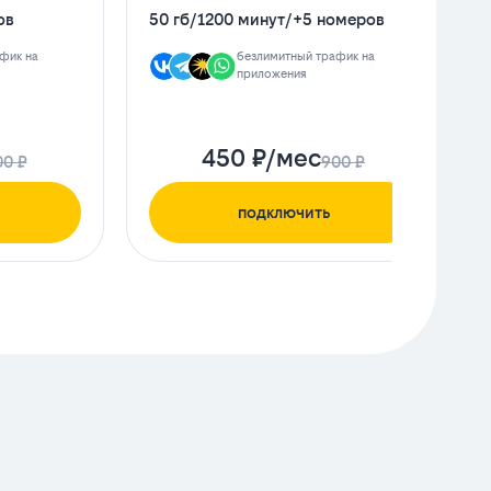
ов
50 гб
/
1200 минут
/
+5 номеров
фик на
безлимитный трафик на
приложения
450 ₽/мес
00 ₽
900 ₽
подключить