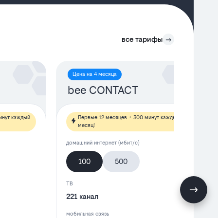
все тарифы
Цена на 4 месяца
bee CONTACT
инут каждый
Первые 12 месяцев + 300 минут каждый
месяц!
домашний интернет (мбит/с)
100
500
ТВ
221 канал
мобильная связь