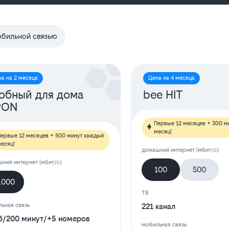
обильной связью
на на 2 месяца
Цена на 4 месяца
обный для дома
bee HIT
PON
Первые 12 месяцев + 300 м
месяц!
ервые 12 месяцев + 500 минут каждый
есяц!
домашний интернет (мбит/с)
ний интернет (мбит/с)
100
500
1000
ТВ
ьная связь
221 канал
б
/
200 минут
/
+5 номеров
мобильная связь