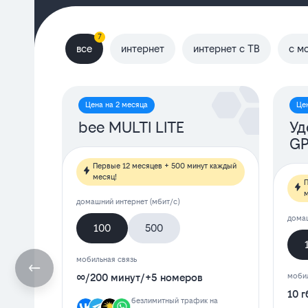
7
все
интернет
интернет с ТВ
с м
Цена на 2 месяца
Це
bee MULTI LITE
Уд
G
Первые 12 месяцев + 500 минут каждый
месяц!
П
м
домашний интернет (мбит/с)
домаш
100
500
мобильная связь
∞
/
200 минут
/
+5 номеров
мобил
10 г
безлимитный трафик на