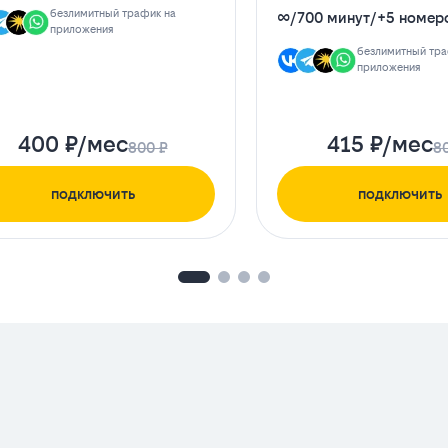
безлимитный трафик на
∞
/
700 минут
/
+5 номер
приложения
безлимитный тра
приложения
400 ₽/мес
415 ₽/мес
800 ₽
8
подключить
подключить