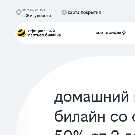
вы находитесь
карта покрытия
в Жигулёвске
все тарифы
домашний 
билайн со 